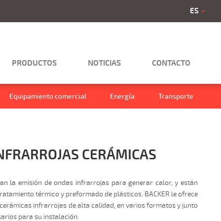
ES
PRODUCTOS
NOTICIAS
CONTACTO
Equipamiento comercial
Energía
Transporte
INFRARROJAS CERÁMICAS
izan la emisión de ondas infrarrojas para generar calor, y están
tratamiento térmico y preformado de plásticos. BACKER le ofrece
erámicas infrarrojas de alta calidad, en varios formatos y junto
rios para su instalación.