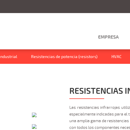
EMPRESA
Industrial
Resistencias de potencia (resistors)
HVAC
RESISTENCIAS 
Las resistencias infrarrojas util
especialmente indicadas para el 
una amplia gama de resistencias c
con todos los componentes necesa